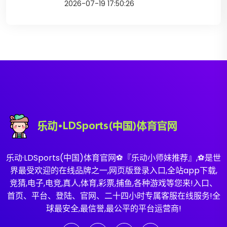
2026-07-19 17:50:26
乐动·LDSports(中国)体育官网⚽️『乐动小师妹推荐』,⚽️是世
界最受欢迎的在线品牌之一,网页版登录入口,全站app下载,
竞猜,电子,电竞,真人,体育,彩票,捕鱼,各种游戏等您来!入口、
首页、平台、登陆、官网、二十四小时专属客服在线服务!全
球最安全,最信誉,最公平的平台运营商!