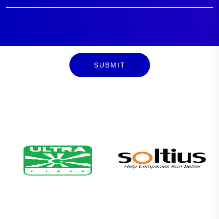
SUBMIT