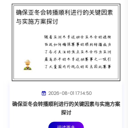
2026-08-01 17:14:50
确保亚冬会转播顺利进行的关键因素与实施方案
探讨
阅读更多