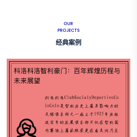
OUR
PROJECTS
经典案例