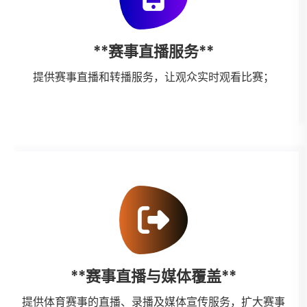
**赛事直播服务**
提供赛事直播和转播服务，让观众实时观看比赛；
**赛事直播与媒体覆盖**
提供体育赛事的直播、录播及媒体宣传服务，扩大赛事