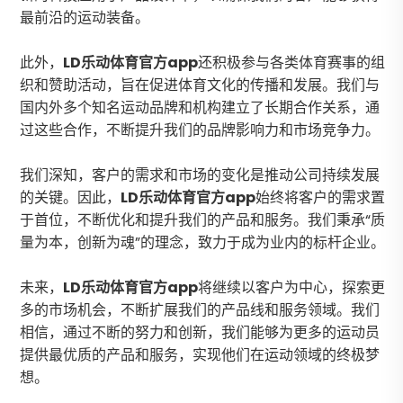
最前沿的运动装备。
此外，
LD乐动体育官方app
还积极参与各类体育赛事的组
织和赞助活动，旨在促进体育文化的传播和发展。我们与
国内外多个知名运动品牌和机构建立了长期合作关系，通
过这些合作，不断提升我们的品牌影响力和市场竞争力。
我们深知，客户的需求和市场的变化是推动公司持续发展
的关键。因此，
LD乐动体育官方app
始终将客户的需求置
于首位，不断优化和提升我们的产品和服务。我们秉承“质
量为本，创新为魂”的理念，致力于成为业内的标杆企业。
未来，
LD乐动体育官方app
将继续以客户为中心，探索更
多的市场机会，不断扩展我们的产品线和服务领域。我们
相信，通过不断的努力和创新，我们能够为更多的运动员
提供最优质的产品和服务，实现他们在运动领域的终极梦
想。