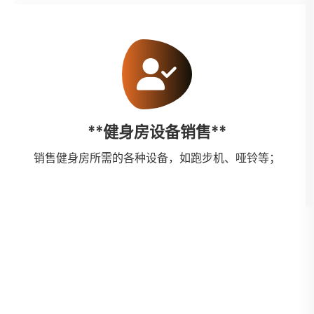
**健身房设备销售**
销售健身房所需的各种设备，如跑步机、哑铃等；