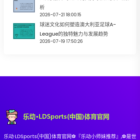
析
2026-07-21 18:00:15
球迷文化如何塑造澳大利亚足球A-
League的独特魅力与发展趋势
2026-07-19 17:50:26
乐动·LDSports(中国)体育官网⚽️『乐动小师妹推荐』,⚽️是世