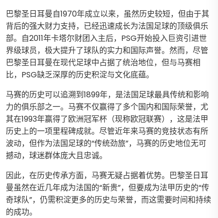
巴黎圣日耳曼自1970年成立以来，虽然历史较短，但由于其
背后的强大财力支持，已经迅速成长为法国足球的顶级俱乐
部。自2011年卡塔尔财团入主后，PSG开始投入巨资引进世
界级球员，极大提升了球队的实力和国际声誉。然而，尽管
巴黎圣日耳曼在现代足球中占据了统治地位，但与马赛相
比，PSG缺乏深厚的历史积淀与文化底蕴。
马赛的历史可以追溯到1899年，是法国足球最具传统和影响
力的俱乐部之一。马赛不仅赢得了多个国内和国际荣誉，尤
其在1993年赢得了欧洲冠军杯（现称欧冠联赛），这是法甲
历史上的一项里程碑成就。尽管近年来马赛的竞技状态有所
波动，但作为法国足球的“传统劲旅”，马赛的历史地位无可
撼动，球迷群体庞大且忠诚。
因此，在历史传承方面，马赛无疑占据着优势。巴黎圣日耳
曼虽然在近几年成为法国的“新贵”，但要成为法甲历史的“传
奇球队”，仍需积淀更多的历史与荣誉，而这需要时间和持续
的成功。