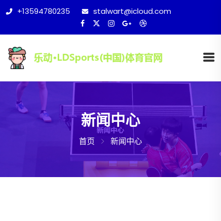
+13594780235
stalwart@icloud.com
新闻中心
首页
新闻中心