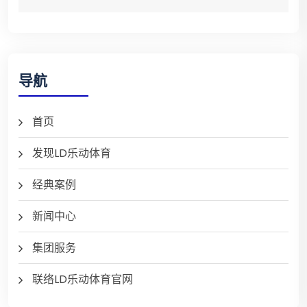
导航
首页
发现LD乐动体育
经典案例
新闻中心
集团服务
联络LD乐动体育官网