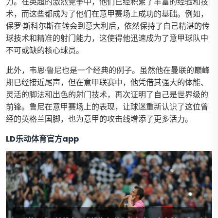
力。在英超的激烈竞争中，他们已经积累了丰富的经验和技
术，而这些都成为了他们在意甲赛场上成功的基础。例如，
保罗·斯科尔斯在转会到意大利后，依然保持了自己精湛的传
球技术和精准的射门能力，这使得他迅速成为了意甲球队中
不可或缺的核心球员。
此外，韦恩·鲁尼也是一个经典的例子。虽然他在曼联的巅峰
期已经接近尾声，但在意甲联赛中，他凭借其强大的体能、
灵活的脚法和出色的射门技术，再次证明了自己是世界级的
前锋。鲁尼在意甲赛场上的表现，让球迷重新认识了这位曾
经的英格兰国脚，也为意甲的攻击线增添了更多活力。
LD乐动体育官方app