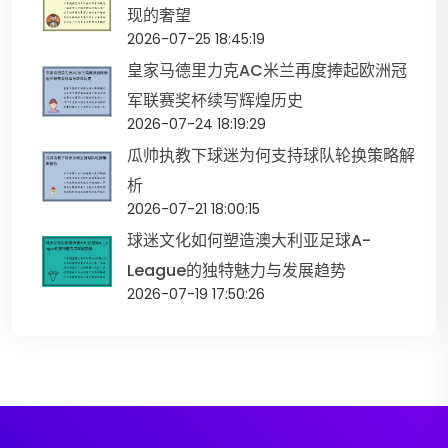
现的奢望
2026-07-25 18:45:19
皇家马德里力克AC米兰再度捧起欧洲冠
军联赛奖杯续写辉煌历史
2026-07-24 18:19:29
瓜帅执教下球迷为何支持球队轮换策略解
析
2026-07-21 18:00:15
球迷文化如何塑造澳大利亚足球A-
League的独特魅力与发展趋势
2026-07-19 17:50:26