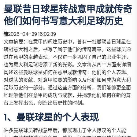
曼联昔日球星转战意甲成就传奇
他们如何书写意大利足球历史
2026-04-29 16:02:39
文章摘要：在意甲的辉煌历史中，曾有一批曼联昔日球星在
转战意大利之后，书写了属于他们的传奇篇章。这些球员通
过在意甲的卓越表现，不仅进一步巩固了自己的职业生涯，
也为意大利足球增添了新的光彩。文章将从四个方面来详细
阐述这些曼联球星如何在意甲成就传奇：他们的个人表现、
对球队的贡献、对意甲联赛的影响以及他们如何成为意大利
足球历史的一部分。通过这些方面的分析，我们能够更全面
地理解他们在意甲的成功与成就，并揭示他们如何在新的舞
台上发挥出色，创造出历史性的时刻。
1、曼联球星的个人表现
许多曼联球员转战意甲后，都展现出了令人惊叹的个人能