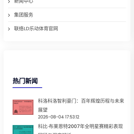
新闻中心
集团服务
联络LD乐动体育官网
热门新闻
科洛科洛智利豪门：百年辉煌历程与未来
展望
2026-08-04 17:53:12
科比·布莱恩特2007年全明星赛精彩表现