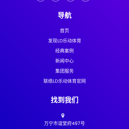
导航
首页
发现LD乐动体育
经典案例
新闻中心
集团服务
联络LD乐动体育官网
找到我们
万宁市谊堂府497号