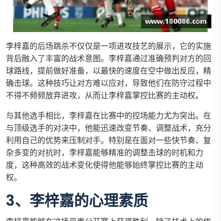
李梓嘉的后场跳杀不仅仅是一项进攻技艺的展示，它的实施
背后融入了丰富的战术意图。李梓嘉通过准确预判对方的回
球路线，提前做好准备，以最快的速度在空中做出反应，精
确击球。这种技巧让对方难以应对，导致他们在防守过程中
不得不频频放弃进攻，从而让李梓嘉掌控比赛的主动权。
与其他选手相比，李梓嘉在比赛中的控场能力尤为突出。在
与顶级选手的对决中，他能迅速改变节奏、调整战术，充分
利用自己的优势来压制对手。特别是在面对一些快节奏、复
杂多变的对抗时，李梓嘉能够精准的调整击球的时机和力
度，这种高效的战术变化使得他能够始终掌控比赛的主动
权。
3、李梓嘉的心理素质