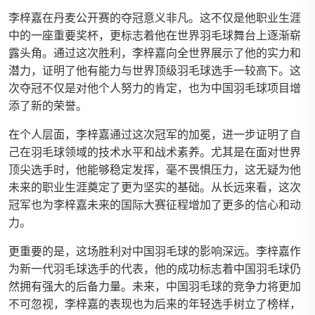
李梓嘉在丹麦公开赛的夺冠意义非凡。这不仅是他职业生涯
中的一座重要奖杯，更标志着他在世界羽毛球舞台上逐渐崭
露头角。通过这次胜利，李梓嘉向全世界展示了他的实力和
潜力，证明了他有能力与世界顶级羽毛球选手一较高下。这
次夺冠不仅是对他个人努力的肯定，也为中国羽毛球项目增
添了新的荣誉。
在个人层面，李梓嘉通过这次冠军的加冕，进一步证明了自
己在羽毛球领域的技术水平和战术素养。尤其是在面对世界
顶尖选手时，他能够稳定发挥，毫不畏惧压力，这无疑为他
未来的职业生涯奠定了更为坚实的基础。从长远来看，这次
冠军也为李梓嘉未来的国际大赛征程增加了更多的信心和动
力。
更重要的是，这场胜利对中国羽毛球的影响深远。李梓嘉作
为新一代羽毛球选手的代表，他的成功标志着中国羽毛球仍
然拥有强大的后备力量。未来，中国羽毛球的竞争力将更加
不可忽视，李梓嘉的表现也为后来的年轻选手树立了榜样，