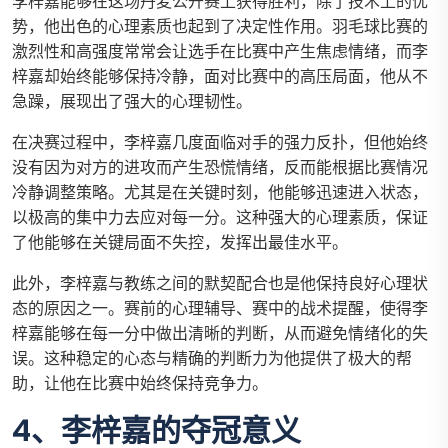
李梓嘉能够在这场丹麦公开赛上获得胜利，除了技术上的优
势，他出色的心理素质也起到了决定性作用。羽毛球比赛的
激烈性和高强度常常会让选手在比赛中产生焦虑情绪，而李
梓嘉却始终能够保持冷静，面对比赛中的高压局面，他从不
急躁，展现出了强大的心理韧性。
在决赛过程中，李梓嘉几度面临对手的强力反扑，但他始终
没有因为对方的进攻而产生恐慌情绪，反而能根据比赛情况
冷静调整策略。尤其是在关键时刻，他能够迅速进入状态，
以极高的集中力去应对每一分。这种强大的心理素质，保证
了他能够在关键局面不失控，发挥出最佳水平。
此外，李梓嘉与教练之间的默契配合也是他保持良好心理状
态的原因之一。赛前的心理辅导、赛中的战术提醒，使得李
梓嘉能够在每一分中做出清晰的判断，从而避免情绪化的失
误。这种稳定的心态与精确的判断力为他提供了极大的帮
助，让他在比赛中始终保持竞争力。
4、李梓嘉的夺冠意义