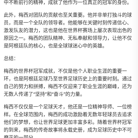
中不断前行的精神，成就了他作为一位真正的冠军的身份。
此外，梅西对团队的贡献也至关重要。他并非单打独斗的球
员，而是一个全队的领导者。他能够在关键时刻传递信心、
激发队友的潜力，这也是他在世界杯赛场上屡次表现出色的
原因之一。梅西的团队精神、无私奉献和领导力，让他不仅
是阿根廷队的核心，也是全球球迷心中的英雄。
总结：
梅西的世界杯冠军成就，不仅是他个人职业生涯的重要一
环，也是阿根廷足球乃至世界足球历史上的重要时刻。通过
自己的努力和拼搏，梅西不仅迎来了职业生涯的巅峰，还为
无数人传递了“坚持”和“奋斗”的力量。
梅西不仅仅是一个足球天才，他还是一位精神导师、一位榜
样。在全球范围内，梅西的成功激励着无数年轻球员去追求
他们的梦想，也让世界足球更加丰富多彩。随着世界杯冠军
的到来，梅西的传奇故事将永载史册，成为足球历史中不可
磨灭的一部分。