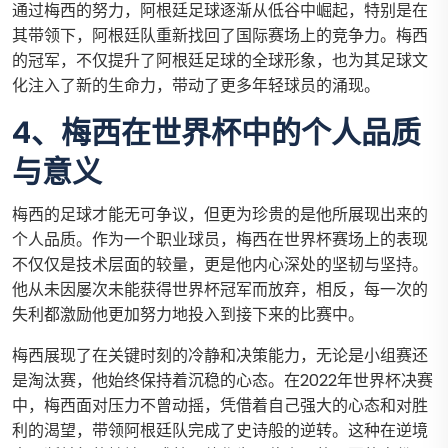
通过梅西的努力，阿根廷足球逐渐从低谷中崛起，特别是在
其带领下，阿根廷队重新找回了国际赛场上的竞争力。梅西
的冠军，不仅提升了阿根廷足球的全球形象，也为其足球文
化注入了新的生命力，带动了更多年轻球员的涌现。
4、梅西在世界杯中的个人品质
与意义
梅西的足球才能无可争议，但更为珍贵的是他所展现出来的
个人品质。作为一个职业球员，梅西在世界杯赛场上的表现
不仅仅是技术层面的较量，更是他内心深处的坚韧与坚持。
他从未因屡次未能获得世界杯冠军而放弃，相反，每一次的
失利都激励他更加努力地投入到接下来的比赛中。
梅西展现了在关键时刻的冷静和决策能力，无论是小组赛还
是淘汰赛，他始终保持着沉稳的心态。在2022年世界杯决赛
中，梅西面对压力不曾动摇，凭借着自己强大的心态和对胜
利的渴望，带领阿根廷队完成了史诗般的逆转。这种在逆境