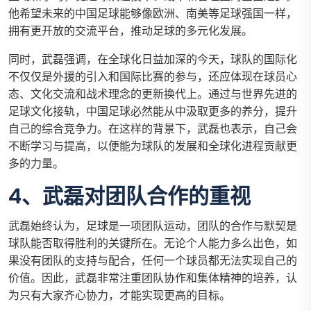
他希望未来的中国足球能够像欧洲、南美等足球强国一样，
拥有更开放的交流平台，推动足球的多元化发展。
同时，武磊强调，在全球化日益加深的今天，球队的国际化
不仅仅是外援的引入和国际比赛的参与，还应体现在球员心
态、文化交流和战术理念的更新换代上。通过与世界先进的
足球文化接轨，中国足球必然能从中汲取更多的养分，提升
自己的综合竞争力。在这样的背景下，武磊也表示，自己会
不断学习与提高，以便能为球队的发展和全球化进程贡献更
多的力量。
4、武磊对团队合作的重视
武磊始终认为，足球是一项团队运动，团队的合作与默契是
球队能否取得胜利的关键所在。无论个人能力多么出色，如
果没有团队的支持与配合，任何一个球员都无法实现自己的
价值。因此，武磊非常注重团队协作和集体精神的培养，认
为只有大家齐心协力，才能实现更高的目标。