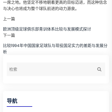
一席之地。他坚定不移地朝着更高的目标迈进，而这种信念
与决心也将成为整个球队前进的动力源泉。
上一篇
欧洲顶级足球俱乐部青训体系比较与发展模式探讨
下一篇
比较1994年中国国家足球队与现役国足实力的差距与发展分
析
导航