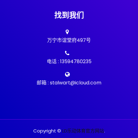
找到我们
万宁市谊堂府497号
电话 : 13594780235
邮箱 : stalwart@icloud.com
Copyright ©
LD乐动体育官方网站
.