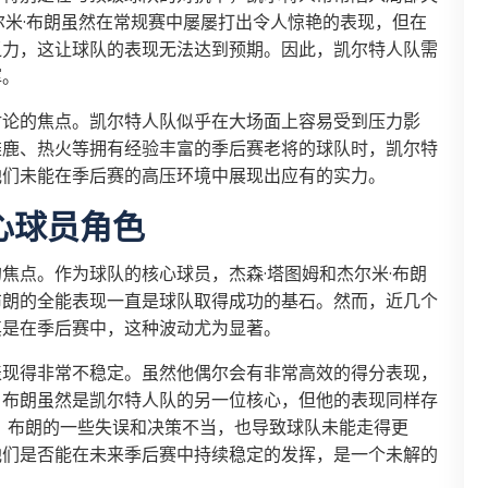
尔米·布朗虽然在常规赛中屡屡打出令人惊艳的表现，但在
乏力，这让球队的表现无法达到预期。因此，凯尔特人队需
挥。
讨论的焦点。凯尔特人队似乎在大场面上容易受到压力影
雄鹿、热火等拥有经验丰富的季后赛老将的球队时，凯尔特
他们未能在季后赛的高压环境中展现出应有的实力。
心球员角色
焦点。作为球队的核心球员，杰森·塔图姆和杰尔米·布朗
布朗的全能表现一直是球队取得成功的基石。然而，近几个
其是在季后赛中，这种波动尤为显著。
表现得非常不稳定。虽然他偶尔会有非常高效的得分表现，
。布朗虽然是凯尔特人队的另一位核心，但他的表现同样存
中，布朗的一些失误和决策不当，也导致球队未能走得更
他们是否能在未来季后赛中持续稳定的发挥，是一个未解的