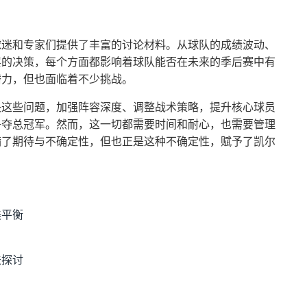
球迷和专家们提供了丰富的讨论材料。从球队的成绩波动、
层的决策，每个方面都影响着球队能否在未来的季后赛中有
潜力，但也面临着不少挑战。
决这些问题，加强阵容深度、调整战术策略，提升核心球员
争夺总冠军。然而，这一切都需要时间和耐心，也需要管理
满了期待与不确定性，但也正是这种不确定性，赋予了凯尔
美平衡
法探讨