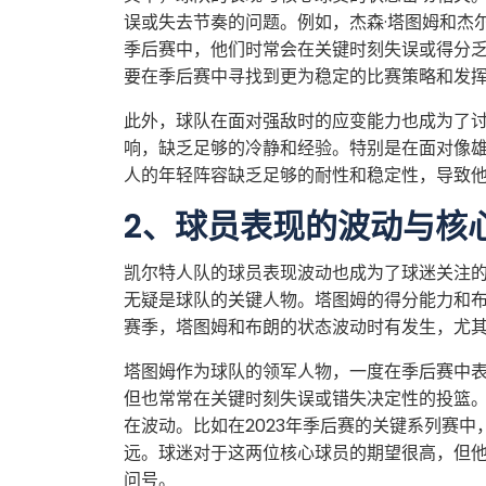
误或失去节奏的问题。例如，杰森·塔图姆和杰
季后赛中，他们时常会在关键时刻失误或得分
要在季后赛中寻找到更为稳定的比赛策略和发
此外，球队在面对强敌时的应变能力也成为了
响，缺乏足够的冷静和经验。特别是在面对像
人的年轻阵容缺乏足够的耐性和稳定性，导致
2、球员表现的波动与核
凯尔特人队的球员表现波动也成为了球迷关注的
无疑是球队的关键人物。塔图姆的得分能力和
赛季，塔图姆和布朗的状态波动时有发生，尤
塔图姆作为球队的领军人物，一度在季后赛中
但也常常在关键时刻失误或错失决定性的投篮
在波动。比如在2023年季后赛的关键系列赛
远。球迷对于这两位核心球员的期望很高，但
问号。