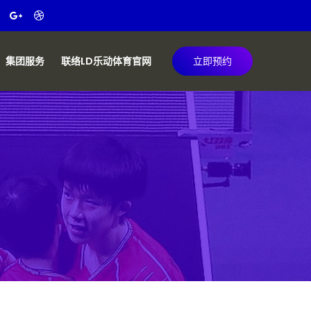
集团服务
联络LD乐动体育官网
立即预约