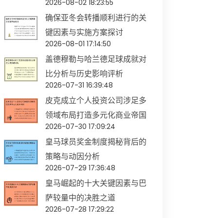
2026-08-02 18:23:55
确保亚冬会转播顺利进行的关
键因素与实施方案探讨
2026-08-01 17:14:50
盖德穆勒与哈兰德足球成就对
比分析与历史影响评析
2026-07-31 16:39:48
皮克成立个人投资公司涉足多
领域布局打造多元化商业帝国
2026-07-30 17:09:24
皇马球员奖金制度揭秘背后的
策略与动因分析
2026-07-29 17:36:48
皇马崛起的十大关键因素与巴
萨较量中的决胜之道
2026-07-28 17:29:22