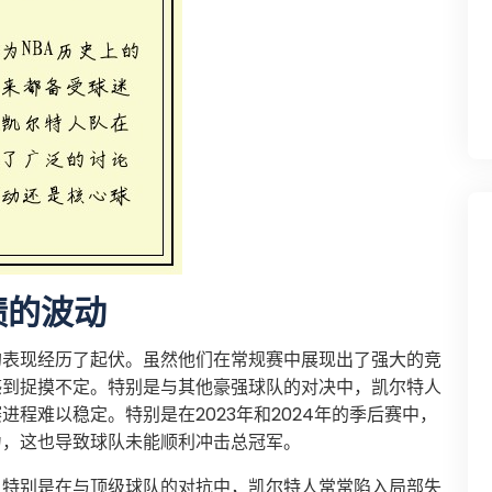
绩的波动
的表现经历了起伏。虽然他们在常规赛中展现出了强大的竞
感到捉摸不定。特别是与其他豪强球队的对决中，凯尔特人
程难以稳定。特别是在2023年和2024年的季后赛中，
力，这也导致球队未能顺利冲击总冠军。
。特别是在与顶级球队的对抗中，凯尔特人常常陷入局部失