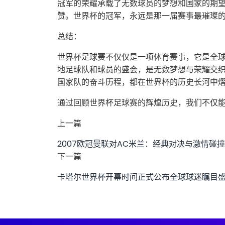
冠军的荣耀承载了无数球员的梦想和国家的期
赞。世界杯的冠军，永远是那一届赛事最璀璨
总结：
世界杯足球赛不仅仅是一项体育赛事，它是全
地足球队和球员的盛会，是无数梦想与荣耀交
国家队的奋斗历程，都在世界杯的历史长河中
通过回顾世界杯足球赛的辉煌历史，我们不仅
上一篇
2007欧冠曼联对AC米兰：经典对决与激情碰
下一篇
卡塔尔世界杯开幕时间正式公布全球球迷瞩目