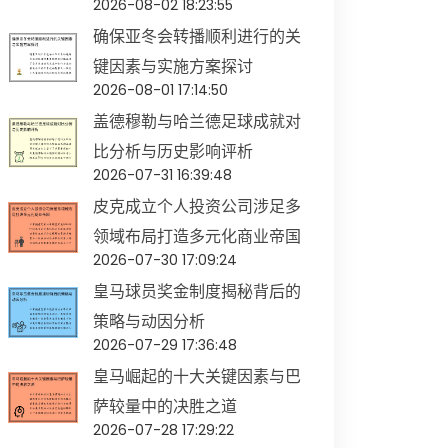
2026-08-02 18:23:55
确保亚冬会转播顺利进行的关
键因素与实施方案探讨
2026-08-01 17:14:50
盖德穆勒与哈兰德足球成就对
比分析与历史影响评析
2026-07-31 16:39:48
皮克成立个人投资公司涉足多
领域布局打造多元化商业帝国
2026-07-30 17:09:24
皇马球员奖金制度揭秘背后的
策略与动因分析
2026-07-29 17:36:48
皇马崛起的十大关键因素与巴
萨较量中的决胜之道
2026-07-28 17:29:22