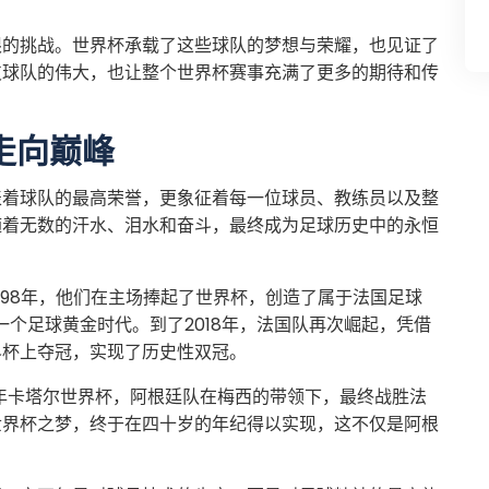
限的挑战。世界杯承载了这些球队的梦想与荣耀，也见证了
支球队的伟大，也让整个世界杯赛事充满了更多的期待和传
走向巅峰
表着球队的最高荣誉，更象征着每一位球员、教练员以及整
随着无数的汗水、泪水和奋斗，最终成为足球历史中的永恒
998年，他们在主场捧起了世界杯，创造了属于法国足球
一个足球黄金时代。到了2018年，法国队再次崛起，凭借
界杯上夺冠，实现了历史性双冠。
2年卡塔尔世界杯，阿根廷队在梅西的带领下，最终战胜法
世界杯之梦，终于在四十岁的年纪得以实现，这不仅是阿根