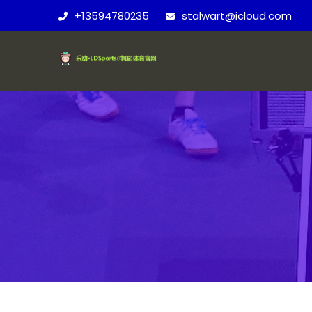
+13594780235
stalwart@icloud.com