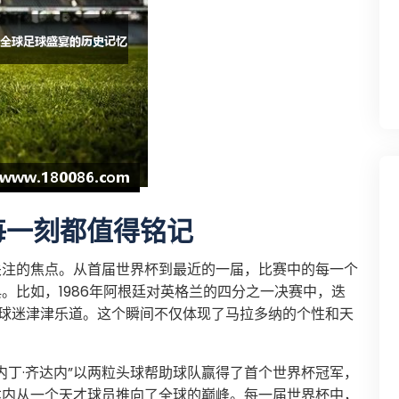
每一刻都值得铭记
关注的焦点。从首届世界杯到最近的一届，比赛中的每一个
。比如，1986年阿根廷对英格兰的四分之一决赛中，迭
今让球迷津津乐道。这个瞬间不仅体现了马拉多纳的个性和天
齐内丁·齐达内”以两粒头球帮助球队赢得了首个世界杯冠军，
达内从一个天才球员推向了全球的巅峰。每一届世界杯中，