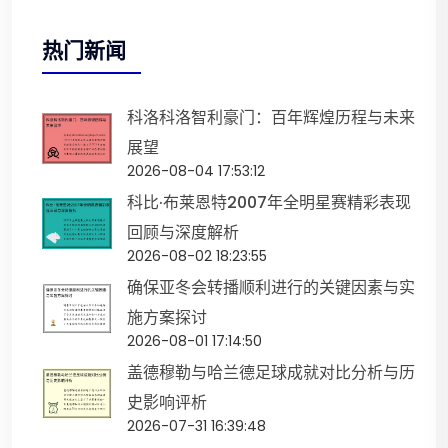
热门新闻
科洛科洛智利豪门：百年辉煌历程与未来
展望
2026-08-04 17:53:12
科比·布莱恩特2007年全明星赛精彩表现
回顾与深度解析
2026-08-02 18:23:55
确保亚冬会转播顺利进行的关键因素与实
施方案探讨
2026-08-01 17:14:50
盖德穆勒与哈兰德足球成就对比分析与历
史影响评析
2026-07-31 16:39:48