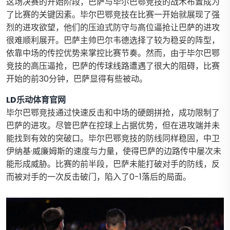
这场决赛的开始阶段，巴萨与毕尔巴鄂竞技的战术布置成为
了比赛的关键因素。毕尔巴鄂竞技在比赛一开始就展现了强
烈的进攻欲望，他们的压迫式防守与高位逼抢让巴萨的进攻
很难顺利展开。巴萨主帅巴尔韦德选择了较为稳妥的阵型，
依靠中场的传控优势来掌控比赛节奏。然而，由于毕尔巴鄂
竞技的高压逼抢，巴萨的传球线路遭遇了很大的阻碍，比赛
开始的前30分钟，巴萨显得有些被动。
LD乐动体育官网
毕尔巴鄂竞技通过快速反击和中场的硬朗拼抢，成功限制了
巴萨的进攻。尽管巴萨在控球上占据优势，但在进攻端并未
能找到有效的突破口。毕尔巴鄂竞技的防线同样稳固，中卫
伊纳基·威廉姆斯的速度与力量，使得巴萨的边路传中屡次未
能形成威胁。比赛的前半段，巴萨未能打破对手的防线，反
而被对手的一次反击破门，陷入了0-1落后的局面。