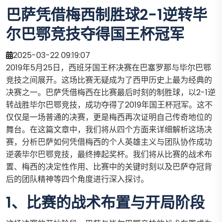
巴萨凭借梅西制胜球2-1逆转毕
尔巴鄂竞技夺得国王杯冠军
2025-03-22 09:19:07
2019年5月25日，西班牙国王杯决赛在巴塞罗那与毕尔巴鄂
竞技之间展开。这场比赛无疑成为了西甲历史上最为经典的
决赛之一。巴萨凭借梅西在比赛最后时刻的制胜球，以2-1逆
转战胜毕尔巴鄂竞技，成功夺得了2019年国王杯冠军。这不
仅仅是一场普通的决赛，更是梅西再次证明自己传奇地位的
舞台。在这篇文章中，我们将从四个方面来详细解析这场决
赛，分析巴萨如何凭借梅西的个人英雄主义与团队协作成功
逆袭毕尔巴鄂竞技，最终捧起奖杯。我们将从比赛的战术布
置、梅西的决定性作用、比赛中的关键时刻以及巴萨夺冠背
后的团队精神等四个角度进行深入探讨。
1、比赛的战术布置与开局阶段