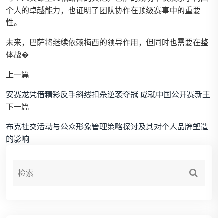
个人的卓越能力，也证明了团队协作在顶级赛事中的重要
性。
未来，巴萨将继续依赖梅西的领导作用，但同时也需要在整
体战�
上一篇
安赛龙凭借精彩反手斜线扣杀逆袭夺冠 成就中国公开赛新王
下一篇
布克社交活动与公众形象管理策略探讨及其对个人品牌塑造
的影响