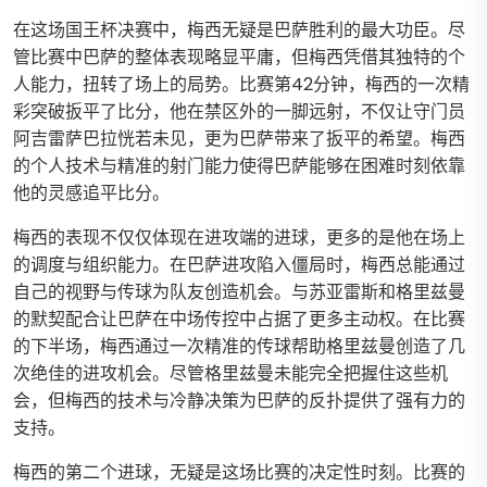
在这场国王杯决赛中，梅西无疑是巴萨胜利的最大功臣。尽
管比赛中巴萨的整体表现略显平庸，但梅西凭借其独特的个
人能力，扭转了场上的局势。比赛第42分钟，梅西的一次精
彩突破扳平了比分，他在禁区外的一脚远射，不仅让守门员
阿吉雷萨巴拉恍若未见，更为巴萨带来了扳平的希望。梅西
的个人技术与精准的射门能力使得巴萨能够在困难时刻依靠
他的灵感追平比分。
梅西的表现不仅仅体现在进攻端的进球，更多的是他在场上
的调度与组织能力。在巴萨进攻陷入僵局时，梅西总能通过
自己的视野与传球为队友创造机会。与苏亚雷斯和格里兹曼
的默契配合让巴萨在中场传控中占据了更多主动权。在比赛
的下半场，梅西通过一次精准的传球帮助格里兹曼创造了几
次绝佳的进攻机会。尽管格里兹曼未能完全把握住这些机
会，但梅西的技术与冷静决策为巴萨的反扑提供了强有力的
支持。
梅西的第二个进球，无疑是这场比赛的决定性时刻。比赛的