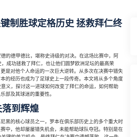
关键制胜球定格历史 拯救拜仁终
特蒙德的德甲德比，堪称史诗级的对决。在这场比赛中，阿
史，成功拯救了拜仁，也让他们圆梦欧洲足坛的最高荣
，更是对他个人命运的一次巨大逆转。从多次在决赛中错失
罗本的经历也成为了足球史上一段传奇。本文将从多个角度
历史意义，探讨这一进球如何改变了拜仁的命运，如何帮助
俱乐部及其球迷的重要性。
失落到辉煌
慕尼黑的核心球员之一，罗本在俱乐部历史上的多个重大时
决赛中，他却屡屡错失机会，未能帮助球队夺冠。特别是在
极为关键的单刀机会，最终拜仁在决赛中遗憾落败。这一失