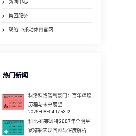
新闻中心
集团服务
联络LD乐动体育官网
热门新闻
科洛科洛智利豪门：百年辉煌
历程与未来展望
2026-08-04 17:53:12
科比·布莱恩特2007年全明星
赛精彩表现回顾与深度解析