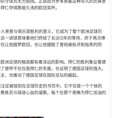
的防守球员无力阻挡。正是因为罗本具备这种非凡的比赛意
为拜仁夺得那座久违的欧冠奖杯。
了个人荣誉与俱乐部胜利的意义，它成为了整个欧洲足球历
这一进球意味着他们终结了长达12年的等待，终于再次捧
不仅让他圆梦欧冠，也让他摆脱了曾经被批评和指责的阴
至欧洲足球的格局都有着深远的影响。拜仁的胜利象征着德
明了德甲不仅仅是拜仁的专属，也证明了德国足球的强大。
霸主，也推动了德国足球在国际足坛的崛起。
进球注定被铭刻在足球历史的书页中。它不仅是一个个体的
、教练员与球迷心血的凝聚。每个在那个夜晚为拜仁加油的