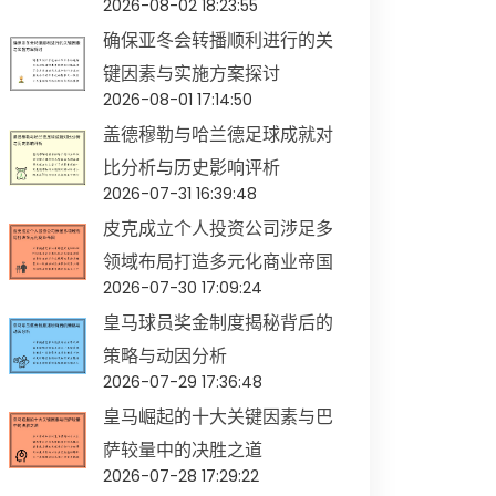
2026-08-02 18:23:55
确保亚冬会转播顺利进行的关
键因素与实施方案探讨
2026-08-01 17:14:50
盖德穆勒与哈兰德足球成就对
比分析与历史影响评析
2026-07-31 16:39:48
皮克成立个人投资公司涉足多
领域布局打造多元化商业帝国
2026-07-30 17:09:24
皇马球员奖金制度揭秘背后的
策略与动因分析
2026-07-29 17:36:48
皇马崛起的十大关键因素与巴
萨较量中的决胜之道
2026-07-28 17:29:22