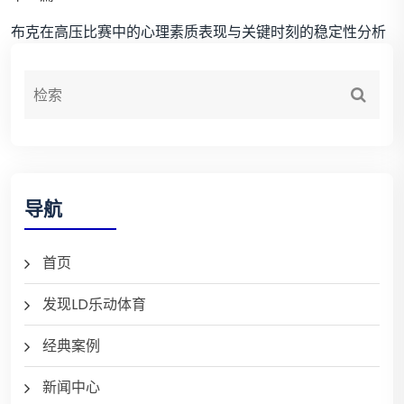
布克在高压比赛中的心理素质表现与关键时刻的稳定性分析
导航
首页
发现LD乐动体育
经典案例
新闻中心