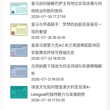
皇马如何破解巴萨主导地位实现逆袭与持
续统治的胜利密码
2026-07-26 17:27:55
皇马与怀森联手：梦想的启航还是昙花一
现的奢望
2026-07-25 18:45:19
皇家马德里力克AC米兰再度捧起欧洲冠
军联赛奖杯续写辉煌历史
2026-07-24 18:19:29
瓜帅执教下球迷为何支持球队轮换策略解
析
2026-07-21 18:00:15
球迷文化如何塑造澳大利亚足球A-
League的独特魅力与发展趋势
2026-07-19 17:50:26