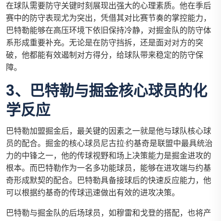
在球队需要防守关键时刻展现出强大的心理素质。他在季后
赛中的防守表现尤为突出，凭借其对比赛节奏的掌控能力，
巴特勒能够在高压环境下依旧保持冷静，对掘金队的防守体
系形成重要补充。无论是在防守挡拆，还是面对对方的突
破，他都能有效遏制对方得分，给球队带来稳定的防守保
障。
3、巴特勒与掘金核心球员的化
学反应
巴特勒加盟掘金后，最关键的因素之一就是他与球队核心球
员的配合。掘金的核心球员尼古拉·约基奇是联盟中最具统治
力的中锋之一，他的传球视野和场上决策能力是掘金进攻的
根本。而巴特勒作为一名多功能球员，能够在进攻端与约基
奇形成默契的配合。巴特勒具备接球后的快速反应能力，他
可以根据约基奇的传球迅速做出有效的进攻决策。
巴特勒与掘金队的后场球员，如穆雷和戈登的搭配，也将产