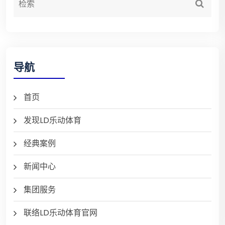
导航
首页
发现LD乐动体育
经典案例
新闻中心
集团服务
联络LD乐动体育官网