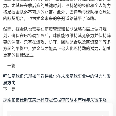
力。尤其是在季后赛的关键时刻，巴特勒的经验和个人能力
将是掘金队必不可少的财富。此外，巴特勒与球队核心球员
的默契配合，也为掘金未来的争冠道路铺平了道路。
然而，掘金队也需要在薪资管理和长期战略布局上做好规
划，确保在巴特勒加盟后，球队能够维持其竞争力并保持阵
容的深度。只有在进攻、防守、团队配合以及薪资空间等多
方面的平衡中，掘金队才能真正最大化巴特勒的潜力，朝着
更高的目标迈进。
上一篇
拜仁足球俱乐部如何看待戴尔在未来足球事业中的潜力与发
展方向
下一篇
探索帕雷德斯在美洲杯夺冠过程中的战术布局与关键策略