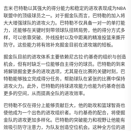
吉米·巴特勒以其强大的得分能力和稳定的进攻表现成为NBA
联盟中的顶级球员之一。对于掘金队而言，巴特勒的加入将
大大增强球队的进攻火力。巴特勒不仅具备一对一的单打能
力，还能够在关键时刻带领球队扭转局势，他的得分方式多
样，可以依靠突破、外线投射以及中距离的精准投篮来撕开
防守。这些能力将有效补充掘金目前在进攻端的短板。
掘金队目前的进攻体系主要依赖尼古拉·约基奇的组织与创造
机会，但有时缺乏一位能够自主得分的球员。巴特勒的到来
将解锁掘金更多的进攻选项，尤其是在比赛的关键时刻，巴
特勒能够独立完成得分任务，帮助球队在紧张的比赛中保持
进攻火力。此外，巴特勒的持球进攻能力也能为约基奇创造
更多的空间，从而提高全队的进攻效率。
巴特勒不仅在得分上能够贡献巨大，他的助攻和篮球智商也
使他成为一个出色的进攻组织者。与约基奇的配合，将使掘
金队的进攻更加多样化。巴特勒的突破能力和视野让他能有
效吸引防守注意力，为队友创造空位机会。这种全方位的进