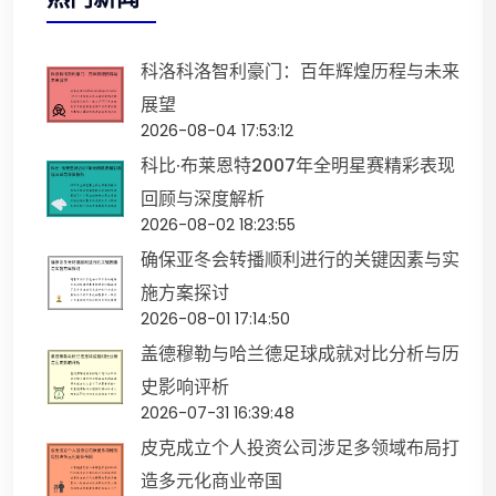
科洛科洛智利豪门：百年辉煌历程与未来
展望
2026-08-04 17:53:12
科比·布莱恩特2007年全明星赛精彩表现
回顾与深度解析
2026-08-02 18:23:55
确保亚冬会转播顺利进行的关键因素与实
施方案探讨
2026-08-01 17:14:50
盖德穆勒与哈兰德足球成就对比分析与历
史影响评析
2026-07-31 16:39:48
皮克成立个人投资公司涉足多领域布局打
造多元化商业帝国