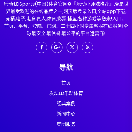
乐动·LDSports(中国)体育官网⚽️『乐动小师妹推荐』,⚽️是世
界最受欢迎的在线品牌之一,网页版登录入口,全站app下载,
竞猜,电子,电竞,真人,体育,彩票,捕鱼,各种游戏等您来!入口、
首页、平台、登陆、官网、二十四小时专属客服在线服务!全
球最安全,最信誉,最公平的平台运营商!
导航
首页
发现LD乐动体育
经典案例
新闻中心
集团服务