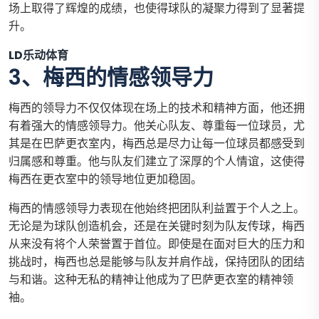
场上取得了辉煌的成绩，也使得球队的凝聚力得到了显著提
升。
LD乐动体育
3、梅西的情感领导力
梅西的领导力不仅仅体现在场上的技术和精神方面，他还拥
有着强大的情感领导力。他关心队友、尊重每一位球员，尤
其是在巴萨更衣室内，梅西总是尽力让每一位球员都感受到
归属感和尊重。他与队友们建立了深厚的个人情谊，这使得
梅西在更衣室中的领导地位更加稳固。
梅西的情感领导力表现在他始终把团队利益置于个人之上。
无论是为球队创造机会，还是在关键时刻为队友传球，梅西
从来没有将个人荣誉置于首位。即使是在面对巨大的压力和
挑战时，梅西也总是能够与队友并肩作战，保持团队的团结
与和谐。这种无私的精神让他成为了巴萨更衣室的精神领
袖。