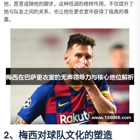
他，愿意追随他的脚步。这种低调的榜样作用，不仅提升了
他与队友之间的关系，也让他在更衣室中获得了极高的尊
重。
2、梅西对球队文化的塑造