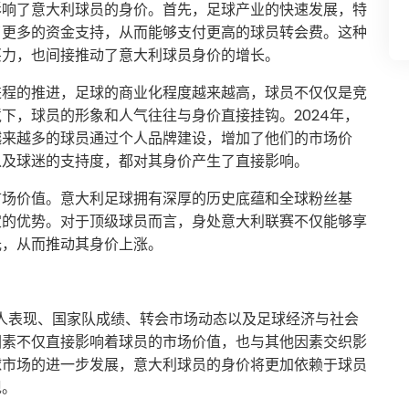
影响了意大利球员的身价。首先，足球产业的快速发展，特
了更多的资金支持，从而能够支付更高的球员转会费。这种
买力，也间接推动了意大利球员身价的增长。
进程的推进，足球的商业化程度越来越高，球员不仅仅是竞
下，球员的形象和人气往往与身价直接挂钩。2024年，
越来越多的球员通过个人品牌建设，增加了他们的市场价
以及球迷的支持度，都对其身价产生了直接影响。
市场价值。意大利足球拥有深厚的历史底蕴和全球粉丝基
定的优势。对于顶级球员而言，身处意大利联赛不仅能够享
光，从而推动其身价上涨。
个人表现、国家队成绩、转会市场动态以及足球经济与社会
因素不仅直接影响着球员的市场价值，也与其他因素交织影
球市场的进一步发展，意大利球员的身价将更加依赖于球员
现。