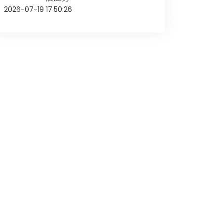
2026-07-19 17:50:26