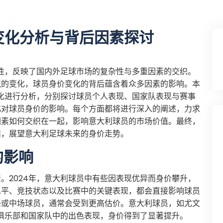
价变化分析与背后因素探讨
动性，反映了国内外足球市场的复杂性与多重因素的交织。
境的变化，球员身价变化的背后蕴含着众多因素的影响。本
变化进行分析，分别探讨球员个人表现、国家队表现与赛事
化对球员身价的影响。每个方面都将进行深入的阐述，力求
因素如何交织在一起，影响意大利球员的市场价值。最终，
结，展望意大利足球未来的身价走势。
的影响
。2024年，意大利球员中有些因表现优异而身价攀升，
水平、竞技状态以及比赛中的关键表现，都会直接影响球员
锋或中场球员，通常会受到更高估价。意大利球员，如尤文
俱乐部和国家队中的出色表现，身价得到了显著提升。