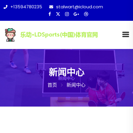
+13594780235
stalwart@icloud.com
新闻中心
首页
新闻中心