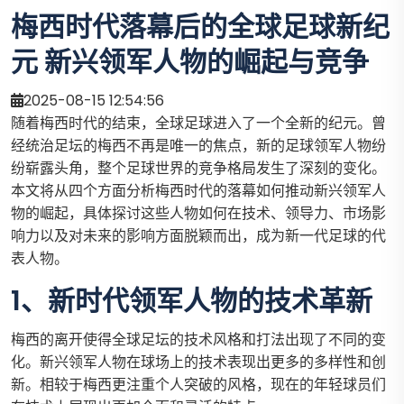
梅西时代落幕后的全球足球新纪
元 新兴领军人物的崛起与竞争
2025-08-15 12:54:56
随着梅西时代的结束，全球足球进入了一个全新的纪元。曾
经统治足坛的梅西不再是唯一的焦点，新的足球领军人物纷
纷崭露头角，整个足球世界的竞争格局发生了深刻的变化。
本文将从四个方面分析梅西时代的落幕如何推动新兴领军人
物的崛起，具体探讨这些人物如何在技术、领导力、市场影
响力以及对未来的影响方面脱颖而出，成为新一代足球的代
表人物。
1、新时代领军人物的技术革新
梅西的离开使得全球足坛的技术风格和打法出现了不同的变
化。新兴领军人物在球场上的技术表现出更多的多样性和创
新。相较于梅西更注重个人突破的风格，现在的年轻球员们