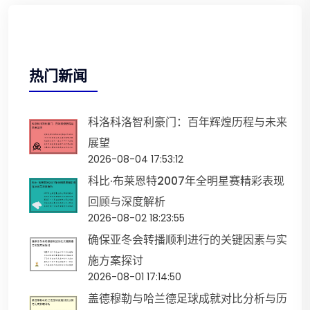
热门新闻
科洛科洛智利豪门：百年辉煌历程与未来
展望
2026-08-04 17:53:12
科比·布莱恩特2007年全明星赛精彩表现
回顾与深度解析
2026-08-02 18:23:55
确保亚冬会转播顺利进行的关键因素与实
施方案探讨
2026-08-01 17:14:50
盖德穆勒与哈兰德足球成就对比分析与历