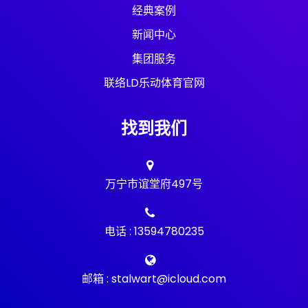
经典案例
新闻中心
集团服务
联络LD乐动体育官网
找到我们
万宁市谊堂府497号
电话 : 13594780235
邮箱 : stalwart@icloud.com