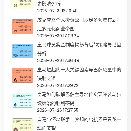
史影响评析
2026-07-31 16:39:48
皮克成立个人投资公司涉足多领域布局打
造多元化商业帝国
2026-07-30 17:09:24
皇马球员奖金制度揭秘背后的策略与动因
分析
2026-07-29 17:36:48
皇马崛起的十大关键因素与巴萨较量中的
决胜之道
2026-07-28 17:29:22
皇马如何破解巴萨主导地位实现逆袭与持
续统治的胜利密码
2026-07-26 17:27:55
皇马与怀森联手：梦想的启航还是昙花一
现的奢望