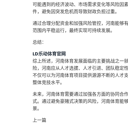
可能遇到的经济波动、市场需求变化等风险因
件，避免因突发危机而导致财政负担过重。
通过合理分配资金和加强风险管控，河南能够
范围内平稳运行，最终实现可持续发展。
总结：
LD乐动体育官网
综上所述，河南体育发展面临的主要挑战之一
险，河南应从人才选拔、人才引进、团队稳定
不仅可以为河南体育项目提供源源不断的人才
整体竞技水平。
未来，河南体育需要通过加强各方面的协同合
式。通过避免豪赌式决策的风险，河南体育能
景。
上一篇