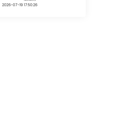
2026-07-19 17:50:26