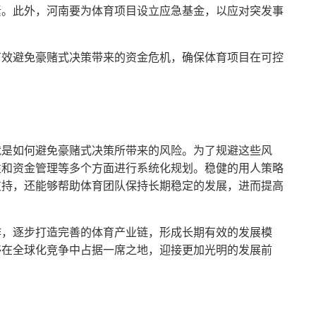
素。此外，河南要为体育项目设立应急基金，以应对突发事
有效避免豪赌式决策带来的资金危机，确保体育项目在可控
就是如何避免豪赌式决策所带来的风险。为了规避这些风
性和资金管理等多个方面进行系统化规划。稳健的用人策略
支持，还能够帮助体育团队保持长期稳定的发展，进而提高
作，逐步打造完善的体育产业链，形成长期有效的发展模
够在全球化竞争中占据一席之地，迎接更加光明的发展前