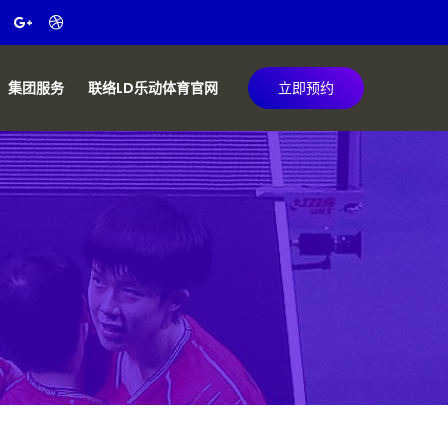
集团服务
联络LD乐动体育官网
立即预约