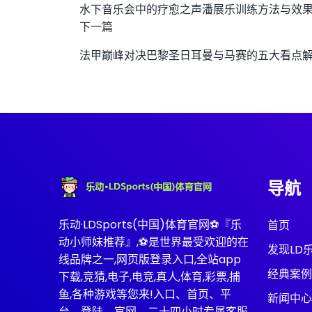
水下音乐会中的疗愈之声潘展乐训练方法与效
下一篇
法甲巅峰对决巴黎圣日耳曼与马赛的五大看点
导航
乐动·LDSports(中国)体育官网⚽️『乐
首页
动小师妹推荐』,⚽️是世界最受欢迎的在
发现LD
线品牌之一,网页版登录入口,全站app
经典案例
下载,竞猜,电子,电竞,真人,体育,彩票,捕
鱼,各种游戏等您来!入口、首页、平
新闻中心
台、登陆、官网、二十四小时专属客服