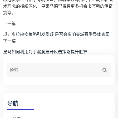
术理念的持续深化，皇家马德里将有更多机会书写新的传奇
篇章。
上一篇
瓜迪奥拉轮换策略引发质疑 是否会影响曼城赛季整体表现
下一篇
皇马如何利用对手漏洞展开反击策略提升胜算
导航