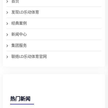
首页
发现LD乐动体育
经典案例
新闻中心
集团服务
联络LD乐动体育官网
热门新闻