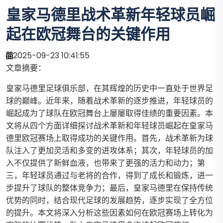
皇家马德里战术革新年轻球员崛
起在欧冠舞台的关键作用
2025-09-23 10:41:55
文章摘要：
皇家马德里足球俱乐部，在其辉煌的历史中一直处于世界足
球的巅峰。近年来，随着战术革新的逐步推进，年轻球员的
崛起成为了球队在欧冠舞台上屡屡取得佳绩的重要因素。本
文将从四个方面详细探讨战术革新和年轻球员崛起在皇家马
德里欧冠赛场上取得成功的关键作用。首先，战术革新为球
队注入了更加灵活和多变的进攻体系；其次，年轻球员的加
入不仅提供了新鲜血液，也带来了更强的活力和动力；第
三，年轻球员通过与老将的合作，得到了成长和锻炼，进一
步提升了球队的整体竞争力；最后，皇家马德里在保持传统
优势的同时，结合现代足球的发展趋势，逐步实现了全方位
的提升。本文将深入分析这些因素如何在欧冠赛场上转化为