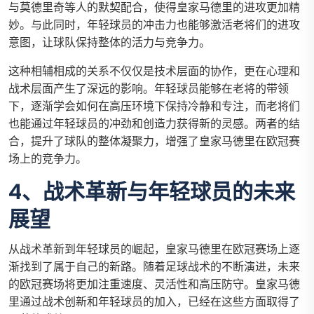
与莫德里奇等人的默契配合，使得皇家马德里的进攻更加精
妙。与此同时，年轻球员的冲击力也能够激活老将们的进攻
意图，让球队保持整体的活力与竞争力。
这种相辅相成的关系不仅仅是技术层面的协作，更在心理和
战术层面产生了深远的影响。年轻球员能够在老将的带领
下，逐渐学会如何在高压环境下保持冷静和专注，而老将们
也能通过年轻球员的冲劲和创造力获得新的灵感。两者的结
合，提升了球队的整体凝聚力，增强了皇家马德里在欧冠赛
场上的竞争力。
4、战术革新与年轻球员的未来
展望
从战术革新到年轻球员的崛起，皇家马德里在欧冠赛场上逐
渐找到了属于自己的新路。随着足球战术的不断演进，未来
的欧冠赛场将更加注重速度、灵活性和高压防守。皇家马德
里通过战术创新和年轻球员的加入，已经在这些方面取得了