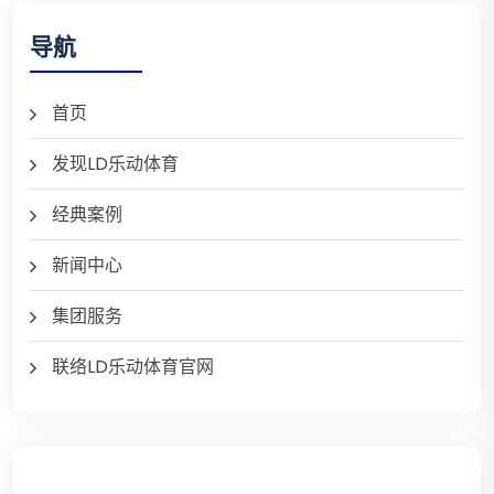
导航
首页
发现LD乐动体育
经典案例
新闻中心
集团服务
联络LD乐动体育官网