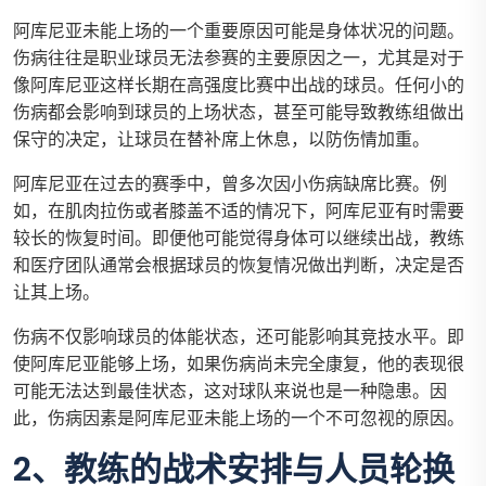
阿库尼亚未能上场的一个重要原因可能是身体状况的问题。
伤病往往是职业球员无法参赛的主要原因之一，尤其是对于
像阿库尼亚这样长期在高强度比赛中出战的球员。任何小的
伤病都会影响到球员的上场状态，甚至可能导致教练组做出
保守的决定，让球员在替补席上休息，以防伤情加重。
阿库尼亚在过去的赛季中，曾多次因小伤病缺席比赛。例
如，在肌肉拉伤或者膝盖不适的情况下，阿库尼亚有时需要
较长的恢复时间。即便他可能觉得身体可以继续出战，教练
和医疗团队通常会根据球员的恢复情况做出判断，决定是否
让其上场。
伤病不仅影响球员的体能状态，还可能影响其竞技水平。即
使阿库尼亚能够上场，如果伤病尚未完全康复，他的表现很
可能无法达到最佳状态，这对球队来说也是一种隐患。因
此，伤病因素是阿库尼亚未能上场的一个不可忽视的原因。
2、教练的战术安排与人员轮换