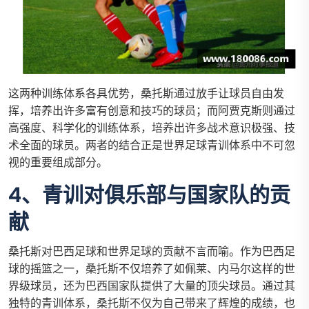
这两种训练体系各具优势，桑托斯通过放手让球员自由发
挥，培养出许多富有创意和技巧的球员；而阿贾克斯则通过
高强度、科学化的训练体系，培养出许多战术意识极强、技
术全面的球员。两者的结合正是世界足球青训体系中不可忽
视的重要组成部分。
4、青训对俱乐部与国家队的贡
献
桑托斯对巴西足球和世界足球的贡献不言而喻。作为巴西足
球的摇篮之一，桑托斯不仅培养了如佩莱、内马尔这样的世
界级球员，还为巴西国家队提供了大量的顶尖球员。通过其
独特的青训体系，桑托斯不仅为自己带来了辉煌的成绩，也