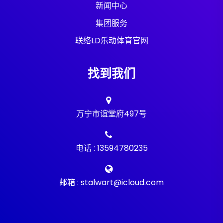
新闻中心
集团服务
联络LD乐动体育官网
找到我们
万宁市谊堂府497号
电话 : 13594780235
邮箱 : stalwart@icloud.com