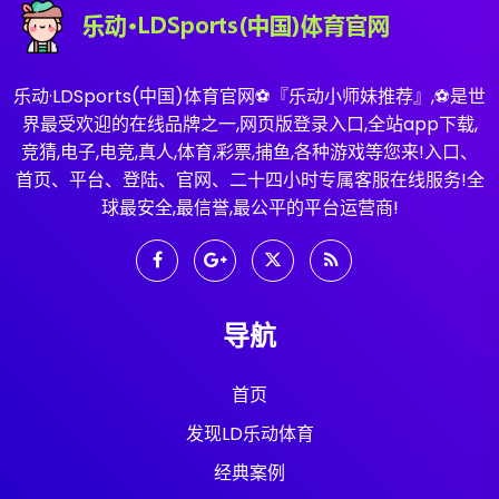
乐动·LDSports(中国)体育官网⚽️『乐动小师妹推荐』,⚽️是世
界最受欢迎的在线品牌之一,网页版登录入口,全站app下载,
竞猜,电子,电竞,真人,体育,彩票,捕鱼,各种游戏等您来!入口、
首页、平台、登陆、官网、二十四小时专属客服在线服务!全
球最安全,最信誉,最公平的平台运营商!
导航
首页
发现LD乐动体育
经典案例