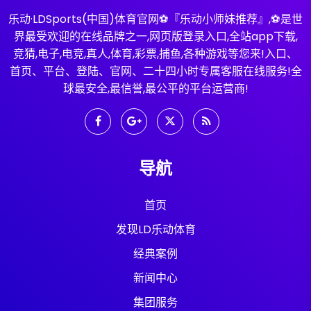
乐动·LDSports(中国)体育官网⚽️『乐动小师妹推荐』,⚽️是世
界最受欢迎的在线品牌之一,网页版登录入口,全站app下载,
竞猜,电子,电竞,真人,体育,彩票,捕鱼,各种游戏等您来!入口、
首页、平台、登陆、官网、二十四小时专属客服在线服务!全
球最安全,最信誉,最公平的平台运营商!
导航
首页
发现LD乐动体育
经典案例
新闻中心
集团服务