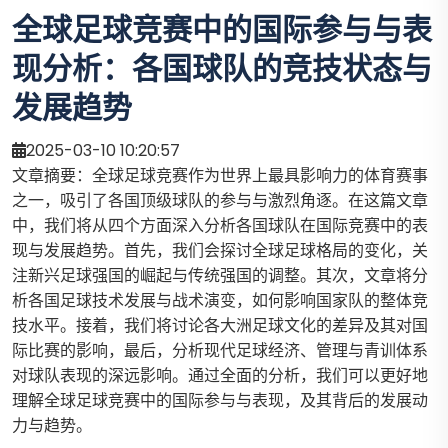
全球足球竞赛中的国际参与与表
现分析：各国球队的竞技状态与
发展趋势
2025-03-10 10:20:57
文章摘要：全球足球竞赛作为世界上最具影响力的体育赛事
之一，吸引了各国顶级球队的参与与激烈角逐。在这篇文章
中，我们将从四个方面深入分析各国球队在国际竞赛中的表
现与发展趋势。首先，我们会探讨全球足球格局的变化，关
注新兴足球强国的崛起与传统强国的调整。其次，文章将分
析各国足球技术发展与战术演变，如何影响国家队的整体竞
技水平。接着，我们将讨论各大洲足球文化的差异及其对国
际比赛的影响，最后，分析现代足球经济、管理与青训体系
对球队表现的深远影响。通过全面的分析，我们可以更好地
理解全球足球竞赛中的国际参与与表现，及其背后的发展动
力与趋势。