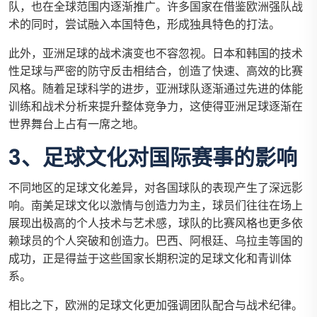
队，也在全球范围内逐渐推广。许多国家在借鉴欧洲强队战
术的同时，尝试融入本国特色，形成独具特色的打法。
此外，亚洲足球的战术演变也不容忽视。日本和韩国的技术
性足球与严密的防守反击相结合，创造了快速、高效的比赛
风格。随着足球科学的进步，亚洲球队逐渐通过先进的体能
训练和战术分析来提升整体竞争力，这使得亚洲足球逐渐在
世界舞台上占有一席之地。
3、足球文化对国际赛事的影响
不同地区的足球文化差异，对各国球队的表现产生了深远影
响。南美足球文化以激情与创造力为主，球员们往往在场上
展现出极高的个人技术与艺术感，球队的比赛风格也更多依
赖球员的个人突破和创造力。巴西、阿根廷、乌拉圭等国的
成功，正是得益于这些国家长期积淀的足球文化和青训体
系。
相比之下，欧洲的足球文化更加强调团队配合与战术纪律。