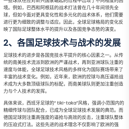
一些球队在应对新兴国家崛起的过程中出现了不同程度的困
境。例如，巴西和阿根廷的战术打法曾在几十年间领先全
球，但如今面对更具变化性和多元化的战术体系，他们需要
进行更为细致的调整与适应。因此，全球足球格局的变化反
映了国际足球整体水平的提升以及各国竞争态势的演变。
2、各国足球技术与战术的发展
足球技术的进步是各国竞技水平提升的核心因素之一。从传
统的南美技术流派到欧洲的严谨战术，再到亚洲球队注重的
速度与体能，全球足球技术风格的多样化为国际赛场带来了
丰富的战术变化。例如，近年来，欧洲的控球与高压逼抢战
术成为大多数顶级球队的标配，而南美球队则更加注重创造
力与个人技术的发挥。
具体来说，西班牙足球的“ tiki-taka”风格，强调小范围内的
精细传球与团队配合，已成为全球足球技术发展的典范。而
德国足球则注重高强度的逼抢与高效的反击，注重球队整体
的压迫式打法。这些先进的战术理念不仅影响了欧洲的强