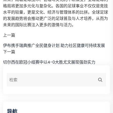
格局将更加多元化与复杂化。各国的足球事业不仅仅是竞技
水平的较量，更是文化、经济与管理体系的比拼。全球足球
的发展趋势将会推动更广泛的足球普及与人才培养，从而为
未来的国际比赛注入更多的激情与活力。
上一篇
伊布携手瑞典推广全民健身计划 助力社区健康可持续发展
下一篇
切尔西在欧冠小组赛中以4-0大胜尤文展现强劲实力
导航