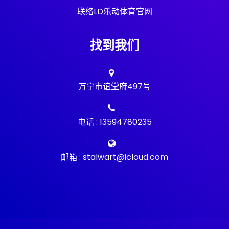
联络LD乐动体育官网
找到我们
万宁市谊堂府497号
电话 : 13594780235
邮箱 : stalwart@icloud.com