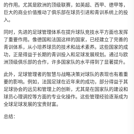
的作用。尤其是欧洲的顶级联赛，如英超、西甲、德甲等，
巨大的商业价值推动了俱乐部在球员引进和青训系统上的投
入。
同时，先进的足球管理体系在提升球队竞技水平方面也发挥
了重要作用。像德国和法国这样的国家，已经建立了完善的
青训体系，从小培养球员的技术和战术素养。这些国家的成
功，正是得益于长期的青训投入和足球发展规划。通过与欧
洲顶级俱乐部的合作，许多国家队的水平得到了显著提升。
此外，足球管理者的智慧与战略决策对球队的表现也有着重
要的影响。例如，法国足球在近年来的成功，部分得益于其
足球协会的远见和管理上的创新，尤其是在国家队的建设和
球员心理调控等方面的专业化操作。这些管理经验逐渐成为
全球足球发展的宝贵财富。
总结：