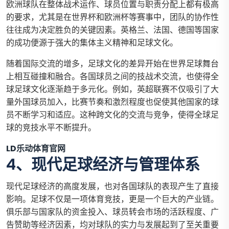
欧洲球队在整体战术运作、球员位置与职责分配上都有极高
的要求，尤其是在世界杯和欧洲杯等赛事中，团队的协作性
往往成为决定胜负的关键因素。英格兰、法国、德国等国家
的成功便源于强大的集体主义精神和足球文化。
随着国际交流的增多，足球文化的差异开始在世界足球舞台
上相互碰撞和融合。各国球员之间的技战术交流，也使得全
球足球文化逐渐趋于多元化。例如，英超联赛不仅吸引了大
量外国球员加入，比赛节奏和激烈程度也促使其他国家的球
员不断学习和适应。这种跨文化的交流与竞争，使得全球足
球的竞技水平不断提升。
LD乐动体育官网
4、现代足球经济与管理体系
现代足球经济的高度发展，也对各国球队的表现产生了直接
影响。足球不仅是一项体育竞技，更是一个巨大的产业链。
俱乐部与国家队的资金投入、球员转会市场的活跃程度、广
告赞助等经济因素，均对球队的实力与发展起到了至关重要