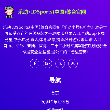
乐动·LDSports(中国)体育官网⚽️『乐动小师妹推荐』,⚽️是世
界最受欢迎的在线品牌之一,网页版登录入口,全站app下载,
竞猜,电子,电竞,真人,体育,彩票,捕鱼,各种游戏等您来!入口、
首页、平台、登陆、官网、二十四小时专属客服在线服务!全
球最安全,最信誉,最公平的平台运营商!
导航
首页
发现LD乐动体育