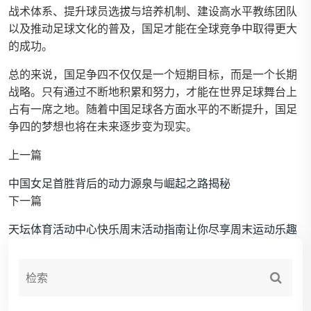
战术体系、提升球员选拔与培养机制、建设高水平教练团队
以及推动足球文化的普及，国足才能在全球竞争中取得更大
的成功。
总的来说，国足争四不仅仅是一个短期目标，而是一个长期
战略。只有通过不断地积累和努力，才能在世界足球舞台上
占有一席之地。随着中国足球各方面水平的不断提升，国足
争四的梦想也将在未来逐步变为现实。
上一篇
中国女足首胜背后的动力源泉与崛起之路揭秘
下一篇
天坛体育活动中心快乐周末活动指南让你尽享周末运动乐趣