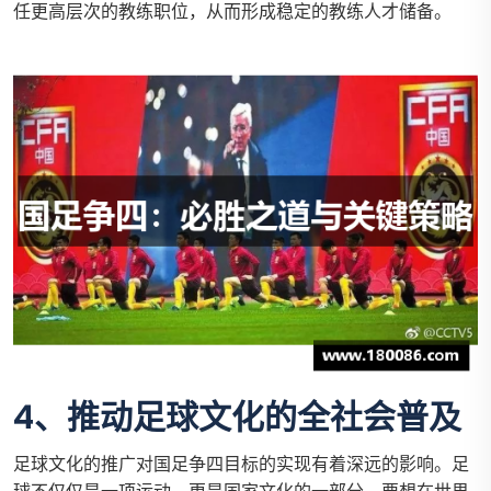
任更高层次的教练职位，从而形成稳定的教练人才储备。
4、推动足球文化的全社会普及
足球文化的推广对国足争四目标的实现有着深远的影响。足