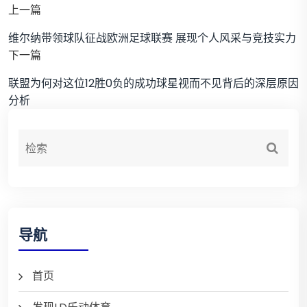
上一篇
维尔纳带领球队征战欧洲足球联赛 展现个人风采与竞技实力
下一篇
联盟为何对这位12胜0负的成功球星视而不见背后的深层原因
分析
导航
首页