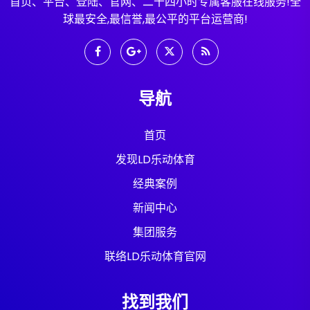
首页、平台、登陆、官网、二十四小时专属客服在线服务!全
球最安全,最信誉,最公平的平台运营商!
导航
首页
发现LD乐动体育
经典案例
新闻中心
集团服务
联络LD乐动体育官网
找到我们