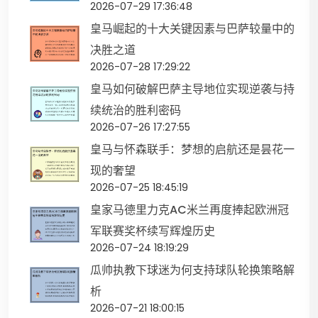
2026-07-29 17:36:48
皇马崛起的十大关键因素与巴萨较量中的
决胜之道
2026-07-28 17:29:22
皇马如何破解巴萨主导地位实现逆袭与持
续统治的胜利密码
2026-07-26 17:27:55
皇马与怀森联手：梦想的启航还是昙花一
现的奢望
2026-07-25 18:45:19
皇家马德里力克AC米兰再度捧起欧洲冠
军联赛奖杯续写辉煌历史
2026-07-24 18:19:29
瓜帅执教下球迷为何支持球队轮换策略解
析
2026-07-21 18:00:15