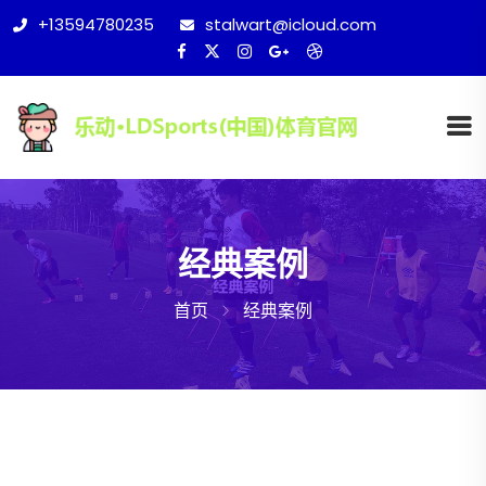
+13594780235
stalwart@icloud.com
经典案例
首页
经典案例