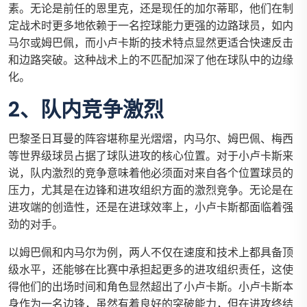
素。无论是前任的恩里克，还是现任的加尔蒂耶，他们在制
定战术时更多地依赖于一名控球能力更强的边路球员，如内
马尔或姆巴佩，而小卢卡斯的技术特点显然更适合快速反击
和边路突破。这种战术上的不匹配加深了他在球队中的边缘
化。
2、队内竞争激烈
巴黎圣日耳曼的阵容堪称星光熠熠，内马尔、姆巴佩、梅西
等世界级球员占据了球队进攻的核心位置。对于小卢卡斯来
说，队内激烈的竞争意味着他必须面对来自各个位置球员的
压力，尤其是在边锋和进攻组织方面的激烈竞争。无论是在
进攻端的创造性，还是在进球效率上，小卢卡斯都面临着强
劲的对手。
以姆巴佩和内马尔为例，两人不仅在速度和技术上都具备顶
级水平，还能够在比赛中承担起更多的进攻组织责任，这使
得他们的出场时间和角色显然超出了小卢卡斯。小卢卡斯本
身作为一名边锋，虽然有着良好的突破能力，但在进攻终结