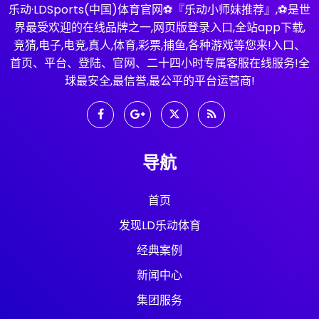
乐动·LDSports(中国)体育官网⚽️『乐动小师妹推荐』,⚽️是世
界最受欢迎的在线品牌之一,网页版登录入口,全站app下载,
竞猜,电子,电竞,真人,体育,彩票,捕鱼,各种游戏等您来!入口、
首页、平台、登陆、官网、二十四小时专属客服在线服务!全
球最安全,最信誉,最公平的平台运营商!
导航
首页
发现LD乐动体育
经典案例
新闻中心
集团服务