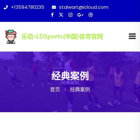
+13594780235
stalwart@icloud.com
经典案例
首页
经典案例