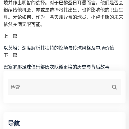
境并作出明智的选择。对于巴黎圣日耳曼而言，他们是否会
继续给他机会，亦或是选择将其出售，也将影响他的职业生
涯。无论如何，作为一名天赋异禀的球员，小卢卡斯的未来
依然充满无限可能。
上一篇
以莫塔：深度解析其独特的控场与传球风格及中场价值
下一篇
巴塞罗那足球俱乐部历次队徽更换的历史与背后故事
导航