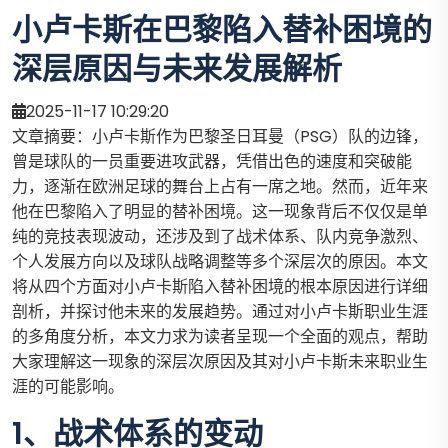
小卢卡斯在巴黎陷入替补困境的
深层原因与未来发展解析
2025-11-17 10:29:20
文章摘要：小卢卡斯作为巴黎圣日耳曼（PSG）队的边锋，
曾是球队的一员重要进攻武器，凭借出色的速度和突破能
力，逐渐在欧洲足球的舞台上占有一席之地。然而，近年来
他在巴黎陷入了明显的替补困境。这一现象背后不仅仅是单
纯的竞技表现波动，还涉及到了战术体系、队内竞争激烈、
个人发展方向以及球队战略调整等多个深层次的原因。本文
将从四个方面对小卢卡斯陷入替补困境的根本原因进行详细
剖析，并探讨他未来的发展趋势。通过对小卢卡斯职业生涯
的多角度分析，本文力求为读者呈现一个全面的观点，帮助
大家理解这一现象的深层次原因及其对小卢卡斯未来职业生
涯的可能影响。
1、战术体系的变动