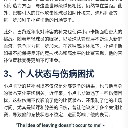
和创造力方面，与这些世界级球员相比，仍然存在差距。此
外，巴黎引入的其他攻击性球员如阿什拉夫、迪玛利亚等，
进一步加剧了小卢卡斯的出场竞争。
此外，巴黎近年来对阵容的补充也使得小卢卡斯面临更大的
挑战。随着年轻球员的崛起，以及球队管理层不断注入新鲜
血液，竞争压力进一步加大。在这种高压环境下，小卢卡斯
如果不能保持良好的竞技状态和高水平的比赛表现，他的替
补位置就变得更加不可避免。
3、个人状态与伤病困扰
小卢卡斯的替补困境不仅仅是外部竞争的结果，也与他自身
的状态变化密切相关。近年来，小卢卡斯遭遇了一些伤病困
扰，这些伤病不仅影响了他的比赛状态，还限制了他的出场
时间。尤其是脚踝和膝盖的旧伤，曾让他缺席了多个关键比
赛，导致他的竞技状态不稳定，进而影响了他的表现。