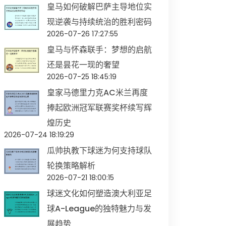
皇马如何破解巴萨主导地位实
现逆袭与持续统治的胜利密码
2026-07-26 17:27:55
皇马与怀森联手：梦想的启航
还是昙花一现的奢望
2026-07-25 18:45:19
皇家马德里力克AC米兰再度
捧起欧洲冠军联赛奖杯续写辉
煌历史
2026-07-24 18:19:29
瓜帅执教下球迷为何支持球队
轮换策略解析
2026-07-21 18:00:15
球迷文化如何塑造澳大利亚足
球A-League的独特魅力与发
展趋势