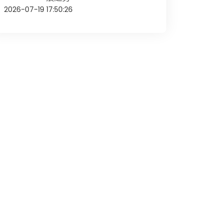
2026-07-19 17:50:26