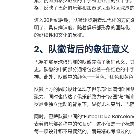
素，例如加泰罗尼亚的十字和圣乔治的红十字
格，反映了巴萨俱乐部和加泰罗尼亚地区深厚
进入20世纪后期，队徽逐步朝着现代化的方向演
明了、具有辨识度。随着俱乐部形象的国际化
的延续性和文化的象征。
2、队徽背后的象征意义
巴塞罗那足球俱乐部的队徽充满了象征意义，
史。队徽的中间部分通常包含着一条红色的十
神。此外，队徽中的颜色——蓝色、红色和黄色
队徽上方的圆形设计体现了俱乐部“圆满”和“团
聚力，同时也传达了俱乐部致力于“家园”与“城
罗尼亚独立运动的背景下，显得尤为突出，巴
同时，巴萨队徽中间的“Futbol Club Bar
表着俱乐部名称中的“Club”，这不仅是一个
每一项设计都不是偶然的，而是精心考虑过的