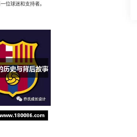
每一位球迷和支持者。