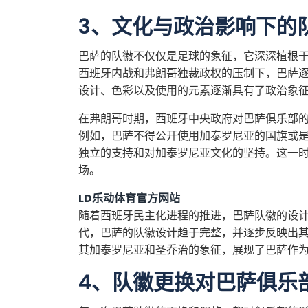
3、文化与政治影响下的
巴萨的队徽不仅仅是足球的象征，它深深植根于
西班牙内战和弗朗哥独裁政权的压制下，巴萨
设计、色彩以及使用的元素逐渐具有了政治象
在弗朗哥时期，西班牙中央政府对巴萨俱乐部
例如，巴萨不得公开使用加泰罗尼亚的国旗或
独立的支持和对加泰罗尼亚文化的坚持。这一
场。
LD乐动体育官方网站
随着西班牙民主化进程的推进，巴萨队徽的设计逐
代，巴萨的队徽设计趋于完整，并逐步反映出
其加泰罗尼亚和圣乔治的象征，展现了巴萨作
4、队徽更换对巴萨俱乐