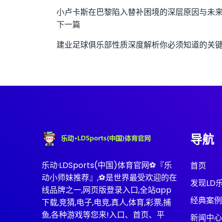
小卢卡斯在巴黎陷入替补困境的深层原因与未
下一篇
建业足球俱乐部性质深度解析你必须知道的关
导航
乐动·LDSports(中国)体育官网⚽️『乐
首页
动小师妹推荐』,⚽️是世界最受欢迎的在
发现LD
线品牌之一,网页版登录入口,全站app
经典案例
下载,竞猜,电子,电竞,真人,体育,彩票,捕
鱼,各种游戏等您来!入口、首页、平
新闻中心