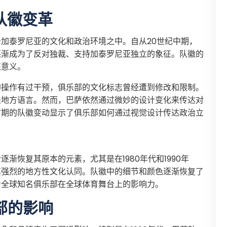
队徽变革
加泰罗尼亚的文化和政治环境之中。自从20世纪中期，
逐渐成为了反对独裁、支持加泰罗尼亚独立的象征。队徽的
征意义。
的操作有过干预，俱乐部的文化标志曾经遭到修改和限制。
是地方语言。然而，巴萨依然通过微妙的设计变化来传达对
时期的队徽变动显示了俱乐部如何通过视觉设计传达政治立
渐恢复其原本的元素，尤其是在1980年代和1990年
其强烈的地方性文化认同。队徽中的细节和颜色逐渐恢复了
为全球知名俱乐部在全球体育舞台上的影响力。
部的影响